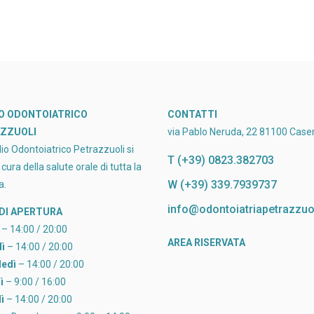
O ODONTOIATRICO
CONTATTI
ZZUOLI
via Pablo Neruda, 22 81100 Caser
io Odontoiatrico Petrazzuoli si
T (+39) 0823.382703
cura della salute orale di tutta la
W (+39) 339.7939737
a.
info@odontoiatriapetrazzuoli
 DI APERTURA
– 14:00 / 20:00
AREA RISERVATA
ì
– 14:00 / 20:00
edì
– 14:00 / 20:00
ì
– 9:00 / 16:00
ì
– 14:00 / 20:00