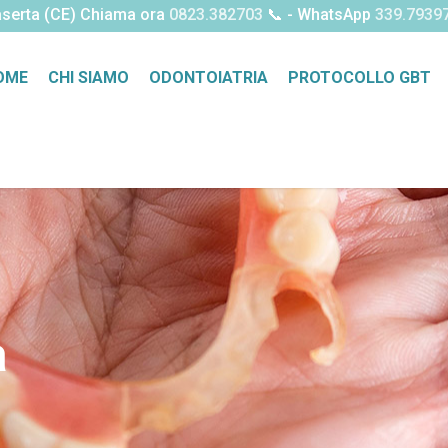
 Caserta (CE) Chiama ora
0823.382703
📞 - WhatsApp
339.7939
OME
CHI SIAMO
ODONTOIATRIA
PROTOCOLLO GBT
a